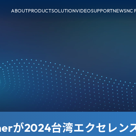
ABOUT
PRODUCT
SOLUTION
VIDEO
SUPPORT
NEWS
NC 
tnerが2024台湾エクセ