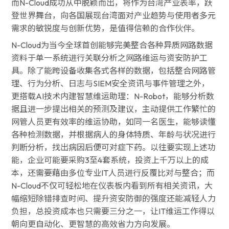
而N-Cloud成功从中脱颖而出，将作为台湾产业表率，跃
登世界舞台，向各国展现台湾面对产业趋势与使用者多元
需求的敏锐度与创新优势，是值得信赖的合作伙伴。
N-Cloud为当今全球首创能够完美整合各种异质网路数据
资料于单一系统进行关联分析之网路维运与资安防护工
具。除了能跨设备收集各式各样的数据，包括整合网路管
理、行为分析、日志与SIEM安全资讯与事件管理之外，
更搭载AI技术内建智慧维运助理：N-Robot，能够分析数
据且进一步提出相关的预测及建议，主动提供工作繁忙的
网管人员更有效率的维运协助，如同一名医生，能够读懂
各种检测数据，并根据病人的身体特质、年龄与状况进行
判断分析，找出病因后便可对症下药。以往要实现上述功
能，企业可能要采购3至4套系统，投资上千万以上的成
本，还需要藉由多位专业IT人员进行反覆比对与整合；而
N-Cloud不仅可轻松地在仪表板内看到所有相关资讯，大
幅缩短除错排查时间、提升资安防御的强度还能减轻人力
负担，总投资成本也只需要三分之一，让IT维运工作得以
朝向更自动化、更智慧的高效省力方向发展。