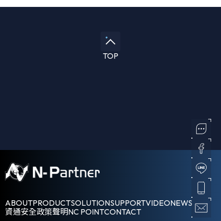
TOP
ABOUT
PRODUCT
SOLUTION
SUPPORT
VIDEO
NEWS
資通安全政策聲明
NC POINT
CONTACT