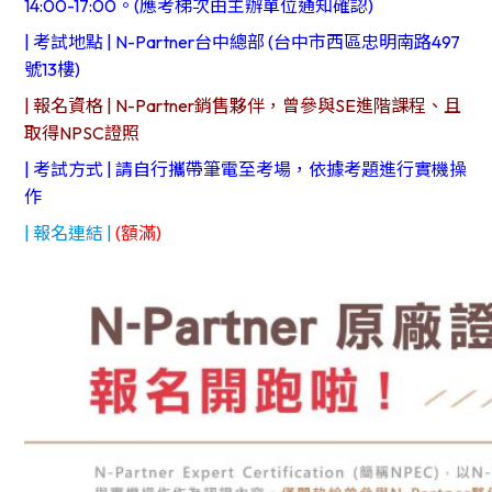
14:00-17:00。(應考梯次由主辦單位通知確認)​
| 考試地點 | N-Partner台中總部 (台中市西區忠明南路497
號13樓)
| 報名資格 | N-Partner銷售夥伴，曾參與SE進階課程、且
取得NPSC證照
| 考試方式 | 請自行攜帶筆電至考場，依據考題進行實機操
作
| 報名連結 |
(額滿)